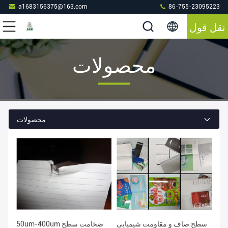
a1683156375@163.com
86-755-23095223
نقل قول
محصولات
محصولات
سطح صاف و مقاومت شیمیایی
50um-400um ضخامت سطح