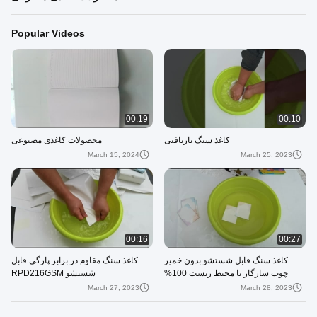
Popular Videos
00:19
00:10
کاغذ سنگ بازیافتی
محصولات کاغذی مصنوعی
March 15, 2024
March 25, 2023
00:16
00:27
کاغذ سنگ قابل شستشو بدون خمیر
کاغذ سنگ مقاوم در برابر پارگی قابل
چوب سازگار با محیط زیست 100%
شستشو RPD216GSM
بدون تاکسی و آلودگی
March 27, 2023
March 28, 2023