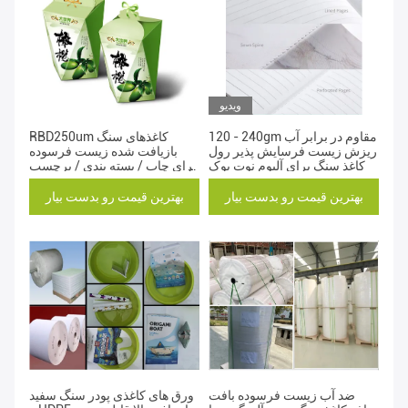
ویدیو
120 - 240gm مقاوم در برابر آب
RBD250um کاغذهای سنگ
ریزش زیست فرسایش پذیر رول
بازیافت شده زیست فرسوده
کاغذ سنگ برای آلبوم نوت بوک
برای چاپ / بسته بندی / برچسب
گذاری
بهترین قیمت رو بدست بیار
بهترین قیمت رو بدست بیار
ضد آب زیست فرسوده بافت
ورق های کاغذی پودر سنگ سفید