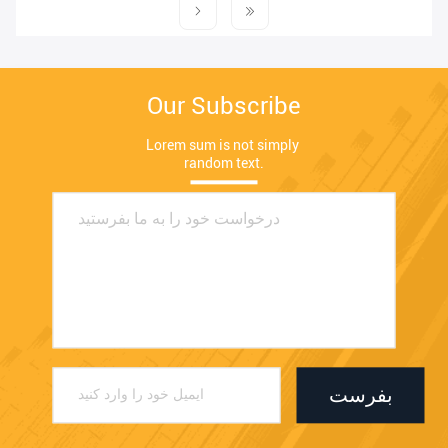
Our Subscribe
Lorem sum is not simply 
random text.
بفرست