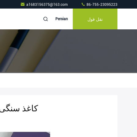
a1683156375@163.com
86-755-23095223
نقل قول
Persian
کاغذ سنگی 