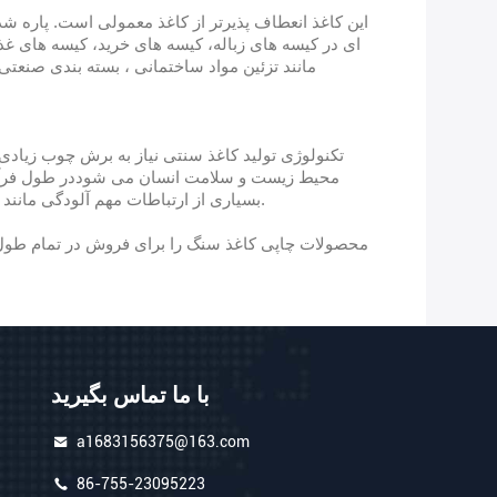
این کاغذ انعطاف پذیرتر از کاغذ معمولی است. پاره 
ای در کیسه های زباله، کیسه های خرید، کیسه های غذا
مانند تزئین مواد ساختمانی ، بسته بندی صنعت
تکنولوژی تولید کاغذ سنتی نیاز به برش چوب زیادی 
محیط زیست و سلامت انسان می شوددر طول فرآیند ت
بسیاری از ارتباطات مهم آلودگی مانند پخت و پز را نجات دهد.، شستن و سفید کردن و اساساً مشکل آلودگی ناشی از "سه زباله" در فرآیند ساخت کاغذ را از بین می برد.
محصولات چاپی کاغذ سنگ را برای فروش در تمام طول
با ما تماس بگیرید
a1683156375@163.com
86-755-23095223