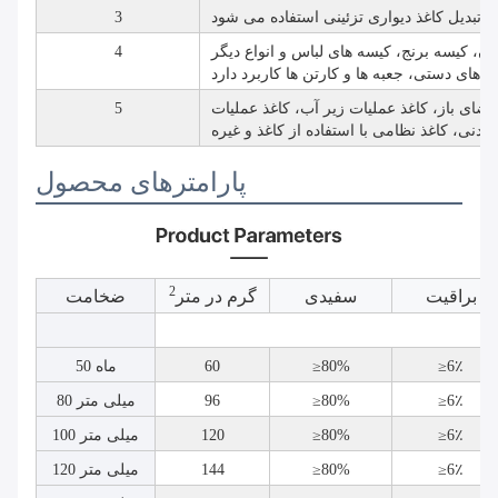
3
ان، کیسه برنج، کیسه های لباس و انواع دیگر
4
فضای باز، کاغذ عملیات زیر آب، کاغذ عملیات
5
پارامترهای محصول
2
براقیت
سفیدی
گرم در متر
ضخامت
≥6٪
≥80%
60
50 ماه
≥6٪
≥80%
96
80 میلی متر
≥6٪
≥80%
120
100 میلی متر
≥6٪
≥80%
144
120 میلی متر