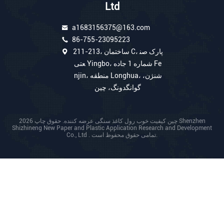
Ltd
a1683156375@163.com
86-755-23095223
211-213، ساختمان C، پارک صن
عتی Yingbo، شماره 1 جاده Fe
njin، منطقه Longhua، شنژن،
گوانگدونگ، چین
چین کیفیت خوب رول کاغذ سنگی عرضه کننده. حقوق چاپ 2026 Shenzhen
Shizhineng New Paper and Plastic Application Research and Development
Co., Ltd . تمامی حقوق محفوظ است.