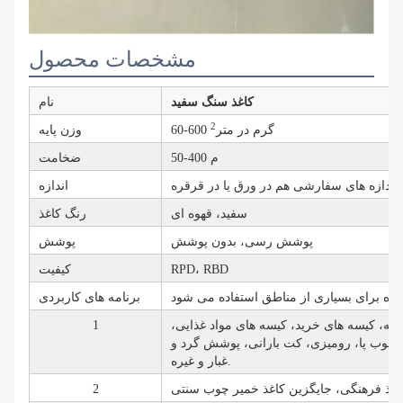
مشخصات محصول
کاغذ سنگ سفید
نام
2
60-600 گرم در متر
وزن پایه
50-400 م
ضخامت
اندازه های سفارشی هم در ورق یا در قرقره
اندازه
سفید، قهوه ای
رنگ کاغذ
پوشش رسی، بدون پوشش
پوشش
RPD، RBD
کیفیت
برنامه های کاربردی
اله، کیسه های خرید، کیسه های مواد غذایی،
1
ا چوب پا، رومیزی، کت بارانی، پوشش گرد و
غبار و غیره.
2