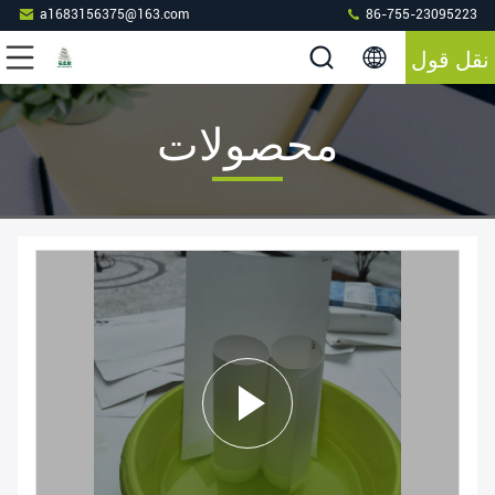
a1683156375@163.com
86-755-23095223
نقل قول
محصولات