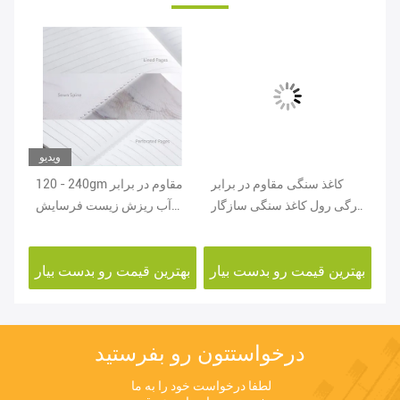
ویدیو
200-
کاغذ سنگی مقاوم در برابر
120 - 240gm مقاوم در برابر
ک
یم
پارگی رول کاغذ سنگی سازگار
آب ریزش زیست فرسایش
غذ
با محیط زیست 375 - 600
پذیر رول کاغذ سنگ برای آلبوم
گرمی برای جعبه
نوت بوک
ار
بهترین قیمت رو بدست بیار
بهترین قیمت رو بدست بیار
بهت
درخواستتون رو بفرستيد
لطفا درخواست خود را به ما 