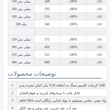
≥6٪
≥80%
168
140 میلی متر
≥6٪
≥80%
192
160 میلی متر
≥6٪
≥80%
216
180 میلی متر
≥6٪
≥80%
240
200 ماه
≥6٪
≥80%
375
250 میلی متر
≥6٪
≥80%
450
300 میلی متر
≥6٪
≥80%
525
350 میلی متر
≥6٪
≥80%
600
400 میلی متر
توضیحات محصولات
تیلن تجزیه پذیر
1
قابل چاپ با پرینترهای لیزری و جوهرافشان
2
O و سایر مواد مضر، تماس مستقیم با مواد غذایی رایگان است
3
ضد آب، ضد چربی، ضد روغن و ضد الکل
4