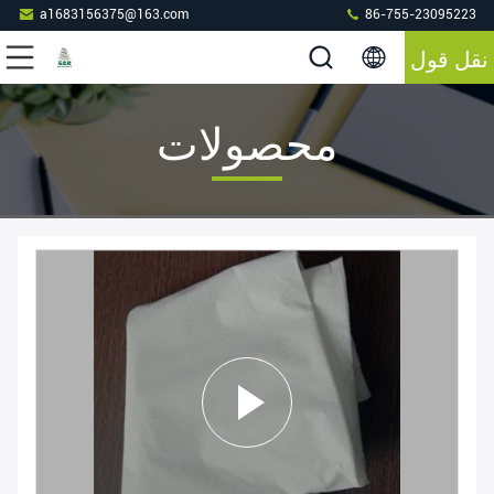
a1683156375@163.com
86-755-23095223
نقل قول
محصولات