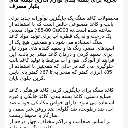
یکبار مصرف
محصولات کاغذ سنگ یک جایگزین نوآورانه جدید برای
پالپ و کاغذ مصنوعی خالص است که با استفاده از
80-85٪ مواد معدنی CaC03 ساخته شده است.نه
یک درخت و نه یک قطره آب برای تولید مواد کاغذ
سنگ استفاده می شود.، و همچنین هیچ یک از
اسیدهای مضر، رنگ ها و سفید کننده های مورد نیاز
برای سفید کردن و درمان کاغذ مبتنی بر پالپ. این
فرآیند از آلودگی هوا و آب مرتبط با تولید کاغذ پالپ
جلوگیری می کند،در حالی که همچنین با استفاده از
85٪ انرژی کمتر که منجر به تا 67٪ کمتر پای پایبن
کربن جلوی پایان.
کاغذ سنگ برای جایگزین کردن کاغذ فرهنگی، کاغذ
صنایع دستی، کاغذ بسته بندی، کاغذ خانگی و غیره
استفاده می شود. دارای خواص مکانیکی خوب، ضد
آب، ضد رطوبت، ضد گلوله، ضد روغن،غیر سمی و
سازگار با محیط زیست.
بر اساس ضخامت و تراکم مختلف، چهار درجه از
کاغذ سنگ وجود دارد: