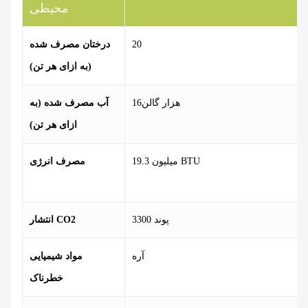
محیطی
20
درختان مصرف شده
(به ازای هر تن)
16هزار گالن
آب مصرف شده (به
ازای هر تن)
19.3 میلیون BTU
مصرف انرژی
3300 پوند
انتشار CO2
آره
مواد شیمیایی
خطرناک