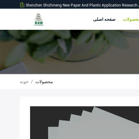
Shenzhen Shizhineng New Paper And Plastic Application Research 
صفحه اصلی
محصولات
/
خونه