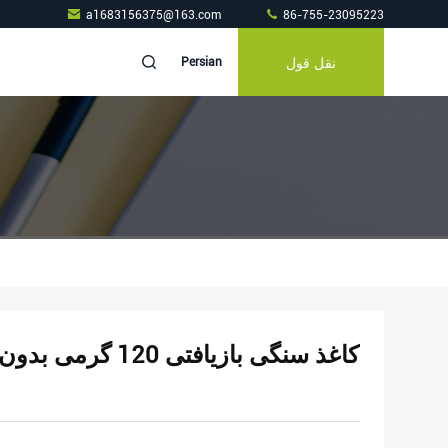
a1683156375@163.com
86-755-23095223
نقل قول
Persian
کاغذ سنگی بازیافتی