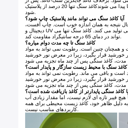
می شود. برخلاف کاغذ جایگزین سنگ-کاغذ. پس از
چند صد سال،محصولات پلاستیکی هنوز در جنگل ها و اقیانوس ها پیدا می شوندکاغذ سنگ تنها 20 درصد از پلاستیک HD-PE (پلی اتیلن با چگالی بالا) را شامل می
شود.
آیا کاغذ سنگ می تواند مانند پلاستیک چاپ شود؟
ال نتیجه به همان اندازه خوب است. چاپ آفست،
دیجیتال و UV به طور ایده آل برای چاپ کاغذ سنگ استفاده می شود..چاپگرهای لیزری مناسب نیستند زیرا اغلب حرارت بالایی تولید می کنند. کاغذ سنگ تنها می
تواند در دمای 65 درجه سانتیگراد مقاومت کند.
کاغذ سنگ تا چه مدت دوام مياره؟
 و همچنان چنین است. رطوبت نمی تواند به مواد
ر خورشید قرار بگیرد، زیرا در معرض نور خورشید
ید کاغذ سنگ با محیط زیست سازگار و پایدار است؟
 است و باقی می ماند. رطوبت نمی تواند به مواد
ر خورشید قرار بگیرد، زیرا در معرض نور خورشید
ا کاغذ سنگی پایدارتر از کاغذ بازیافت شده است؟
هیچ فیبر تازه ای لازم نیست، اما مقدار زیادی آب
ن، به دلیل ظاهر خود، کاغذ زیست محیطی برای همه
کاربردهای مناسب نیست.