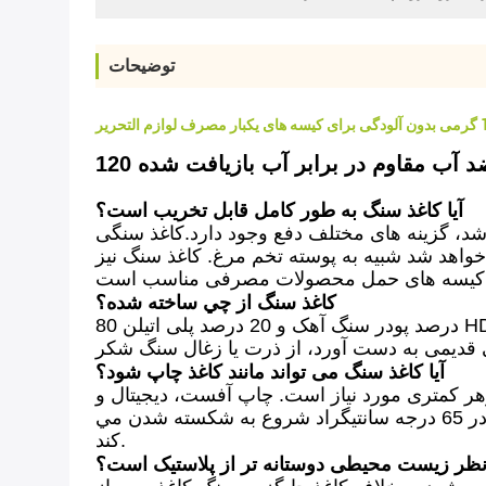
توضیحات
آیا کاغذ سنگ به طور کامل قابل تخریب است؟
نباشد، گزینه های مختلف دفع وجود دارد.کاغذ سنگی
واهد شد شبیه به پوسته تخم مرغ. کاغذ سنگ نیز
کاغذ سنگ از چي ساخته شده؟
80 درصد پودر سنگ آهک و 20 درصد پلی اتیلن HD. سنگ آهک، یکی از فراوان ترین مواد اولیه، به عنوان یک محصول زباله از معادن وارد می شود. پلاستیک، که
آیا کاغذ سنگ می تواند مانند کاغذ چاپ شود؟
از است. چاپ آفست، دیجیتال و UV فناوری های ایده آل برای
چاپ کاغذ سنگ هستند.چاپگرهای لیزری خیلی مناسب نیستند چون اغلب گرما قوی تولید می کنندکاغذ سنگي در 65 درجه سانتيگراد شروع به شکسته شدن مي
کند.
 نظر زیست محیطی دوستانه تر از پلاستیک است؟