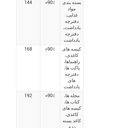
بسته بندی
>90٪
144
مواد
غذایی،
دفترچه
یادداشت،
دفترچه
یادداشت
کیسه های
>90٪
168
کاغذی،
راهنماها،
پاکت ها،
دفترچه
های
یادداشت
مجله ها،
>90٪
192
کتاب ها،
کیسه های
کاغذی،
کاغذ بسته
بندی