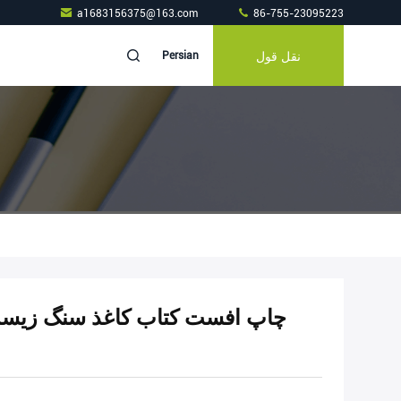
a1683156375@163.com
86-755-23095223
نقل قول
Persian
چاپ افست کتاب کاغذ سنگ زیست 