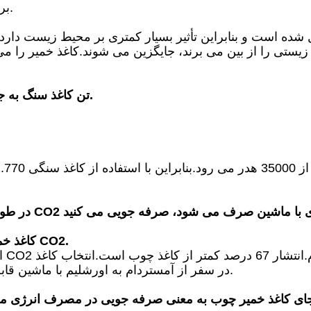
برای 1 تن کاغذ خمیر چوب باید 18 درخت قطع شود.
1 تن کاغذ سنگ به جای کاغذ خمیر چوب یعنی 142 روز دوش گرفتن.
کاغذ سنگ 482 کیلوگرم CO2، کاغذ خمیر 1.431 کیلوگرم CO2.
سنگی با جلوگیری از انتشار CO2 در سفر از آمستردام به اورشلیم با ماشین قابل مقایسه است.