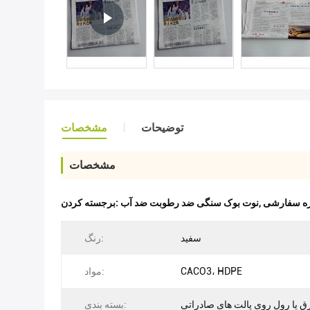
توضیحات
مشخصات
مشخصات
زه سفارشی
,
نوت بوک سنگی ضد رطوبت ضد آب
برجسته کردن:
سفید
رنگ:
CACO3، HDPE
مواد:
ق یا رول روی پالت های صادراتی
بسته بندی: