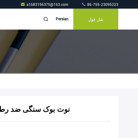
a1683156375@163.com
86-755-23095223
نقل قول
Persian
نوت بوک سنگی ضد رطو