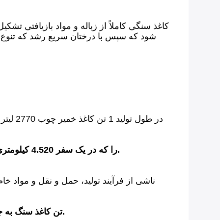
در طول تولید 1 تن کاغذ سنگ به جای خمیر چوب، مقدار CO2 را که در یک سفر 4.520 کیلومتری با ماشین صرف می شود، صرفه جویی می کنید.
1 تن کاغذ سنگ به جای کاغذ خمیر چوب به معنی صرفه جویی در مصرف انرژی معادل یک خانوار متوسط ​​در طول 1.5 سال است.