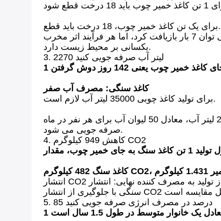
کاغذ سنگی کاملاً از زباله و مواد بازیافتی تشکیل شده است و بنابراین تأثیر بسیار کمتری بر محیط زیست دارد.برای یک تن کاغذ خمیر چوب، 18 درخت باید قطع
شود که سپس با درختان سریع رشد که تنوع زیستی را از بین می برند، جایگزین می شوند.کاغذ خمیر را می توان 7 بار بازیافت کرد، اما هر فرآیند اثر مخرب
یکسانی بر محیط زیست دارد.
3. 2270 لیتر آب صرفه جویی کنید
کاغذ سنگی: مصرف آب صفر
برای تولید کاغذ چوبی 35000 لیتر آب لازم است.
در طول تولید 1 تن کاغذ خمیر چوب 2770 لیتر از 35000 هدر می رود.بنابراین با استفاده از کاغذ سنگی 2.770 لیتر آب، معادل 50 لیوان آب برای هر نفر در ماه
صرفه جویی می شود.
4. کاهش 949 کیلوگرم CO2
انتشار CO2 از تولید به مصرف کننده نهایی: انتشار CO2 ناشی از فرآیند تولید، حمل و نقل و مواد خام.انتشار 67 درصد کمتر از کاغذ چوب است.انتخاب کاغذ
5. 85 درصد در مصرف انرژی صرفه جویی کنید