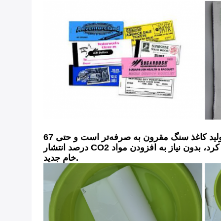
کاغذ سنگ به طور طبیعی بدون درخت است و برای ساخت آن نیازی به آب و مواد شیمیایی نیست.بنابراین تولید کاغذ سنگ مقرون به صرفه‌تر است و حتی 67
درصد انتشار CO2 کمتری در مقایسه با تولید کاغذ خمیر تولید می‌کند.علاوه بر این، کاغذ سنگ را می توان به طور بی پایان بازیافت کرد، بدون نیاز به افزودن مواد
خام جدید.