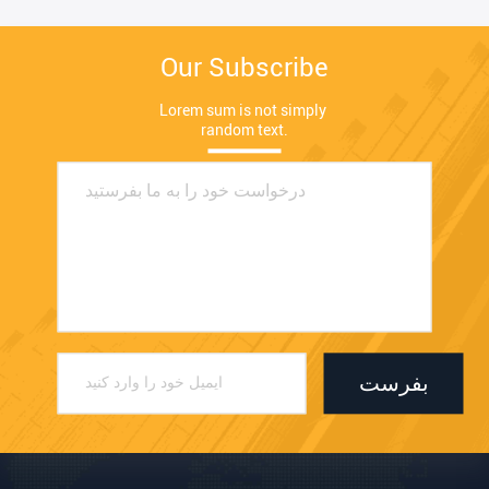
Our Subscribe
Lorem sum is not simply 
random text.
بفرست