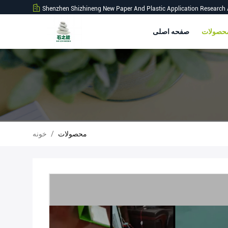
Shenzhen Shizhineng New Paper And Plastic Application Research 
صفحه اصلی
محصولات
/
خونه