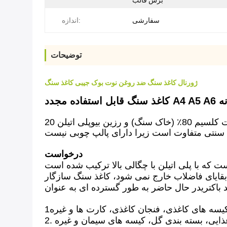
برش قالب
سفارشی
اندازه:
توضیحات
ژورنال کاغذ سنگ ضد روغن نوت بوک جیبی کاغذ سنگ
نه
کاغذ سنگ یک نوع کاغذ تخصصی است که از کربنات کلسیم 80٪ (خاک سنگ) و رزین بیوپلی اتیلن 20٪ (HDPE) ساخته شده است. HDPE به عنوان یک باند
درخواست
 که با پلی اتیلن با چگالی بالا ترکیب شده است
 بقایای فاضلاب خارج نمی شود، کاغذ سنگ سازگار