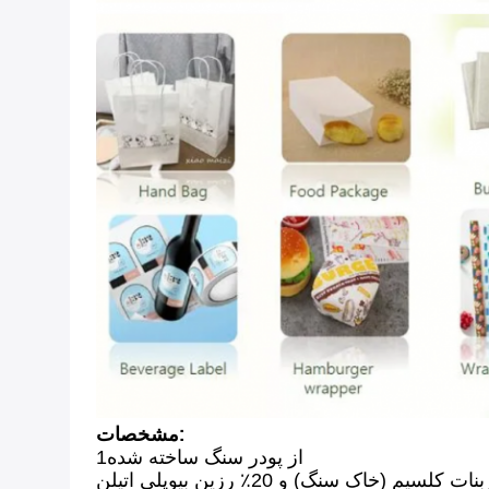
مشخصات:
1از پودر سنگ ساخته شده
کاغذ سنگ یک نوع کاغذ است که از 80٪ کربنات کلسیم (خاک سنگ) و 20٪ رزین بیوپلی اتیلن (HDPE) ساخته شده است. در این مورد HDPE به عنوان یک باندر