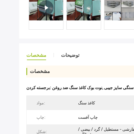
توضیحات
مشخصات
مشخصات
سنگی سایز جیبی
,
نوت بوک کاغذ سنگ ضد روغن
برجسته کردن:
کاغذ سنگ
مواد:
چاپ آفست
چاپ:
شی - مستطیل / گرد / بیضی /
شکل: