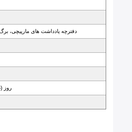
دفترچه یادداشت های مارپیچی، برگ
10-20 روز (5-10 روز برای سفارش فوری) بر اساس مقدار سفارش