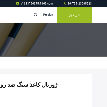
a1683156375@163.com
86-755-23095223
نقل قول
Persian
ژورنال کاغذ سنگ ضد رو