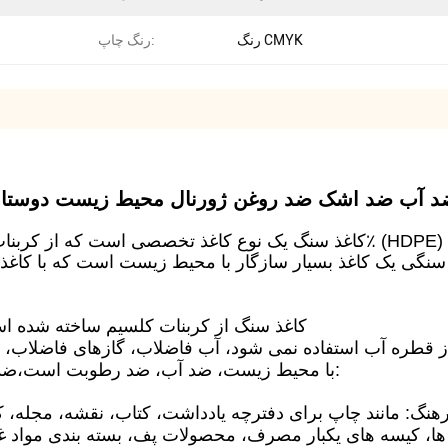
رنگ CMYK
رنگ چاپ:
ده مجدد A4 A5 A6 اندازه جیبی ضد آب ضد اشک ضد روغن ژورنال محیط زیست دوستا
کاغذ سنگ از کربنات کلسیم ساخته شده است
، از قطره آب استفاده نمی شود، آب فاضلاب، گازهای فاضلاب،
با محیط زیست، ضد آب، ضد رطوبت است،ضد باکتریدر حال حاضر به طور گسترده ای به عنوان: