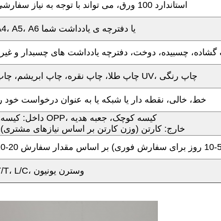
استاندارد 100 ورق، می تواند با توجه به نیاز سفارشی
A4، A5، A6 یا دفترچه ی یادداشت شما
 گشاده، چسبیده، دوخت، دفترچه یادداشت های چسبدار و غیر
چاپ طلا، چاپ نقره، چاپ ابریشم، چاپ UV، چاپ رنگی
خط، خالی، نقطه دار یا شبکه یا به عنوان درخواست خود ر
1داخل: کیسه OPP، کیسه کوچک، جعبه هدیه
2خارج: کارتن (وزن کارتن بر اساس نیازهای مشتری)
T/T، L/C، وسترن یونیون