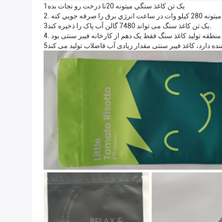
1يک تن کاغذ سنگي ميتونه 20تا درخت رو نجات بده
رق را صرفه جويي کنه
3یک تن کاغذ سنگ می تواند 7480 گالن آب پاک را ذخیره کند.
 دهم از کارخانه فیبر سنتی بود.