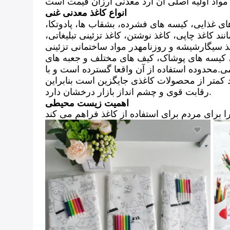
انواع کاغذ معدنی غنی
ای غذایی، کیسه های فشرده، بشقاب ها، پادوتکا،
د کاغذ چاپی، کاغذ نوشتن، کاغذ تزئینی تبلیغاتی،
ذ سیگارشیشه و روزنامهدر مواد ساختمانی تزئینی
نج، کیسه های پوشاک، کیف های مختلف و جعبه های
ی.محدوده استفاده از آن واقعا گسترده است و با
 غنی کاغذ معدنی گسترش خواهد یافت. هزینه محصولات کاغذی معدنی غنی 20-30 درصد کمتر از محصولات کاغذی جایگزین است بنابراین
رقابت قوی و چشم انداز بازار درخشان دارد.
اهمیت زیست محیطی