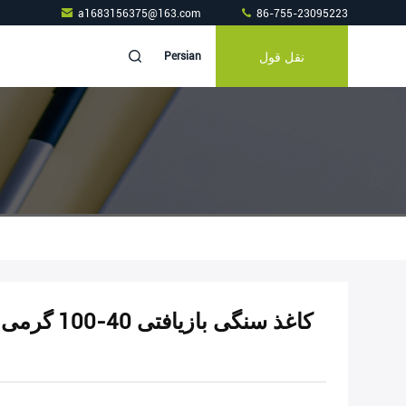
a1683156375@163.com
86-755-23095223
نقل قول
Persian
کاغذ سنگی ب