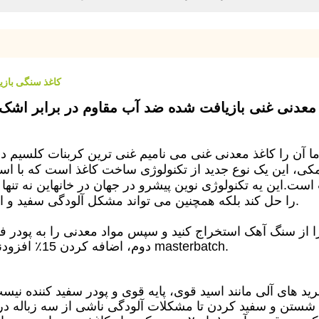
کاغذ سنگی بازیافتی 40-100 گرمی کاغذ معدنی غنی شده مق
ا آن را کاغذ معدنی غنی می نامیم غنی ترین کربنات کلسیم در 
 کمکی، این یک نوع جدید از تکنولوژی ساخت کاغذ است که با اس
 است.اين يه تکنولوژی نوين پيشرو در جهان در خانهاین نه تنه
را حل کند بلکه همچنین می تواند مشکل آلودگی سفید و اتلاف منابع نفتی از بسته بندی پلاستیکی را حل کند.
دوم، اضافه کردن 15٪ افزودنی به 85٪ کربنات کلسیم اصلاح شده برای ساخت masterbatch.
لرید های آلی مانند اسید قوی، پایه قوی و پودر سفید کننده نی