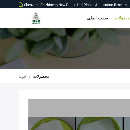
Shenzhen Shizhineng New Paper And Plastic Application Research 
صفحه اصلی
محصولات
/
خونه