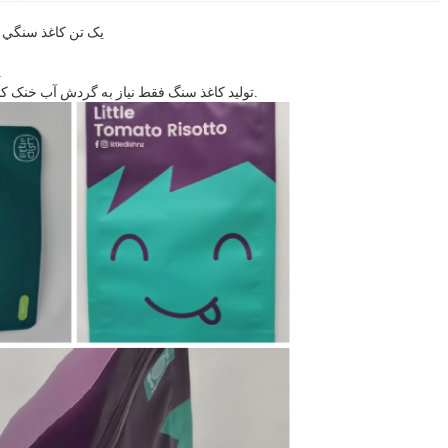
2. يک تن کاغذ سنگي ميتونه 280 کيلو وات در ساعت انرژي ب
4. منطقه تولید کاغذ سنگ فقط یک
5تولید کاغذ سنگ فقط نیاز به گردش آب خنک کننده دارد، کاغذ فیبر سنتی مقدار زیادی آب فاضلاب تولید می کند.