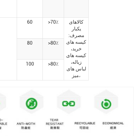
کالاهای
>70٪
60
یکبار
مصرف:
کیسه های
80
>80٪
خرید،
کیسه های
زباله،
100
>80٪
لباس های
میز،