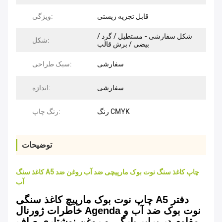
قابل تجزیه زیستی
ویژگی:
شکل سفارشی - مستطیل / گرد /
شکل:
بیضی / برش قالب
سفارشی
سبک طراحی:
سفارشی
اندازه:
رنگ CMYK
رنگ چاپ:
توضیحات
کاغذ سنگ A5 چاپ کاغذ سنگ نوت بوک مارپیچی ضد آب روغن ضد
آب
چاپ نوت بوک مارپیچ کاغذ سنگی A5 دفتر
خاطرات ژورنال Agenda نوت بوک ضد آب و
مقاوم در برابر پارگی و روغن نوشتاری صاف