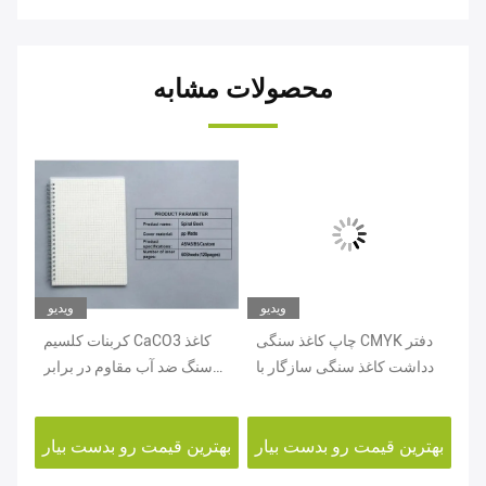
محصولات مشابه
یو
ویدیو
ویدیو
نگ
چاپ کاغذ سنگی CMYK دفتر
کربنات کلسیم CaCO3 کاغذ
جل
 و
یادداشت کاغذ سنگی سازگار با
سنگ ضد آب مقاوم در برابر
شو
محیط زیست پرفکت بینگینگ
پارگی
ار
بهترین قیمت رو بدست بیار
بهترین قیمت رو بدست بیار
بهت