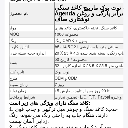
نوت بوک مارپیچ کاغذ سنگی A5 دفتر خاطرات ژورنال
Agenda نوت بوک ضد آب و مقاوم در برابر پارگی و روغن
نام محصول
نوشتاری صاف
کاغذ سنگ، تخته خاکستری، کاغذ هنری
مواد
1000 مجموعه
MOQ
رنگ CMYK + پنتون
رنگ
A5، 14.5 * 21 سانتی متر، یا سفارشی
اندازه کارت
 سانتی متر، چاپ رنگی، بسته بندی شده
اندازه جعبه بسته بندی
50 مجموعه / کارتن
بسته
اندازه کارتن: 52 X 26.5 X 25.5 سانتی متر
نوت بوک
تایپ کنید
OEM و ODM
طرح
7 روز
زمان نمونه
15 تا 20 روز پس از تایید سفارش
زمان تولید
تضمین تجارت، L/C، T/T، Paypal و غیره
شرایط پرداخت
کاغذ سنگ دارای ویژگی های زیر است:
1. جذب: کاغذ سنگ و جوهر میل ترکیبی و جذب قوی
دارند، هنگام چاپ به راحتی رنگ می شوند، رنگ
زدایی آسان نیست.
2. ضد آب: کلمات نوشته شده بر روی کاغذ سنگ،