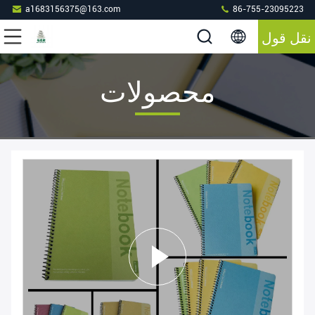
a1683156375@163.com
86-755-23095223
نقل قول
محصولات