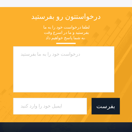
درخواستتون رو بفرستيد
لطفا درخواست خود را به ما 
بفرستید و ما در اسرع وقت 
به شما پاسخ خواهیم داد.
بفرست