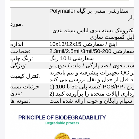
Polymailer سفارشی مبتنی بر گیاه
یدار
مورد:
لکترونیک بسته بندی لباس بسته بندی
 قابل کمپوست سازی
10x13/12x15 اینچ / سفارشی
اندازه
2.3mil/2.5m میکرون/سفارشی
ضخامت:
سفارشی تا 10 رنگ
رنگ چاپ:
چسب قوی / ضد پارگی / مات / بدون بو
ویژگی:
تجهیزات پیشرفته و تیم باتجربه QC مواد، محصولات نیمه تمام و تمام شده را به شدت در هر
کنترل کیفیت:
جزئیات بسته
بندی:
 انبارداری ایالات متحده را برآورده کنید
ای سهام رایگان و خوب ارائه شده است
نمونه ها: