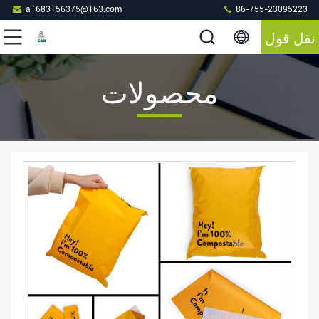
a1683156375@163.com
86-755-23095223
نقل قول
محصولات