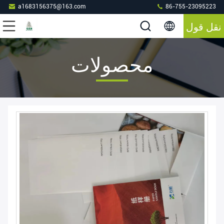
a1683156375@163.com
86-755-23095223
نقل قول
محصولات