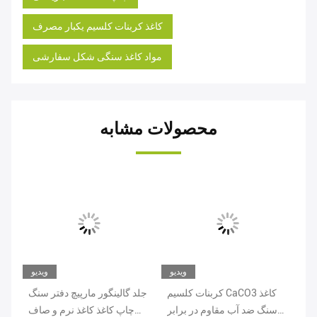
کاغذ کربنات کلسیم یکبار مصرف
مواد کاغذ سنگی شکل سفارشی
محصولات مشابه
یو
ویدیو
ویدیو
فتر
کربنات کلسیم CaCO3 کاغذ
جلد گالینگور مارپیچ دفتر سنگ
با
سنگ ضد آب مقاوم در برابر
چاپ کاغذ کاغذ نرم و صاف
MYK