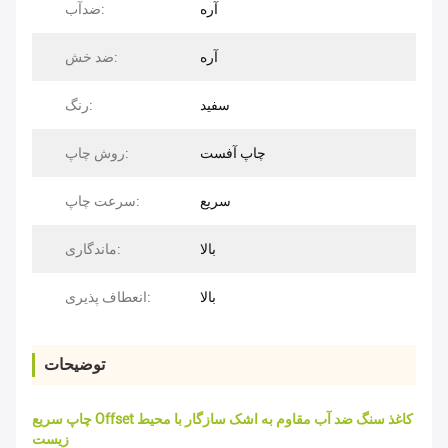
آره
ضدآب:
آره
ضد خش:
سفید
رنگ:
چاپ آفست
روش چاپ:
سریع
سرعت چاپ:
بالا
ماندگاری:
بالا
انعطاف پذیری:
توضیحات
چاپ سریع Offset کاغذ سنگ ضد آب مقاوم به اشک سازگار با محیط
زیست