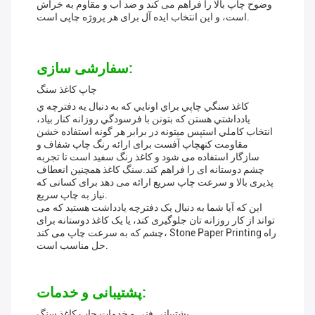
وضوح چاپ بالا را فراهم می کند و ضد آب و مقاوم به خراش
است، و این انتخاب ایده آل برای هر پروژه چاپی است.
سفارشی سازی:
چاپ کاغذ سنگ
کاغذ سنگي چاپي براي اونايي که به دنبال يه دفترچه ي
يادداشتي هستن که بتونن با فرسودگي روزانه کنار بياد،
انتخاب کاملي استپس ميتونه در برابر هر گونه استفاده خشن
مقاومت کنهچاپ آفست برای ارائه رنگ چاپ شفاف و
سازگار استفاده می شود و کاغذ رنگ سفید است تا تجربه
چشم دوستانه ای را فراهم کند.سنگ کاغذ همچنین انعطاف
پذیری بالا و سرعت چاپ سریع ارائه می دهد برای کسانی که
نیاز به چاپ سریع.
این که آیا شما به دنبال یک دفترچه یادداشت هستید که می
تواند از کار روزانه تان جلوگیری کند، یا یک کاغذ دوستانه برای
چشم که به سرعت چاپ می کند، Stone Paper Printing راه
حل مناسب است.
پشتیبانی و خدمات:
پشتیبانی فنی و خدمات چاپ کاغذ سنگ