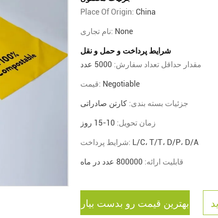
Place Of Origin:
China
None
نام تجاری:
شرایط پرداخت و حمل و نقل
مقدار حداقل تعداد سفارش:
5000 عدد
Negotiable
قیمت:
جزئیات بسته بندی:
کارتن صادراتی
زمان تحویل:
10-15 روز
L/C، T/T، D/P، D/A
شرایط پرداخت:
قابلیت ارائه:
800000 عدد در ماه
د
بهترین قیمت رو بدست بیار