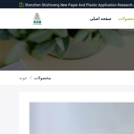
Shenzhen Shizhineng New Paper And Plastic Application Research 
صفحه اصلی
محصولات
/
خونه