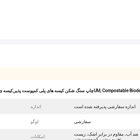
Compostable Biode
,
چاپ سنگ شکن کیسه های پلی کمپوست پذیر,کیسه ی پستی بیولوژیکی قابل تجزیه,کیسه های پلی 100UM
اندازه سفارشی پذیرفته شده است
اندازه:
سفارشی
لوگو:
ضد آب، مقاوم در برابر اشک، زیست
امکانات:
تخریب پذیر، کمپوست پذیر