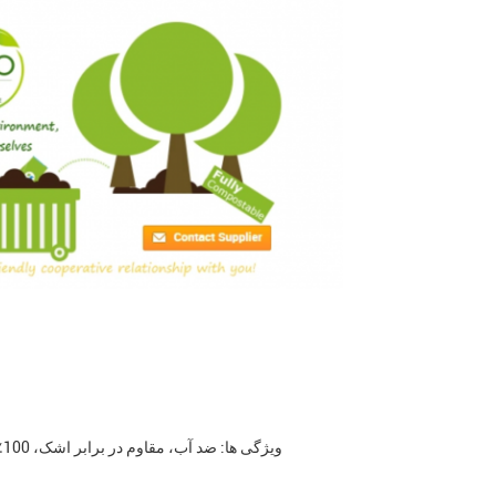
ویژگی ها: ضد آب، مقاوم در برابر اشک، 100٪ زیست فرسایش پذیر، کمپوست پذیر، زیست فرسایش پذیر