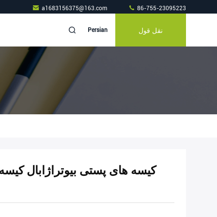
a1683156375@163.com
86-755-23095223
نقل قول
Persian
کیسه های پستی بیوتراژابال کیس