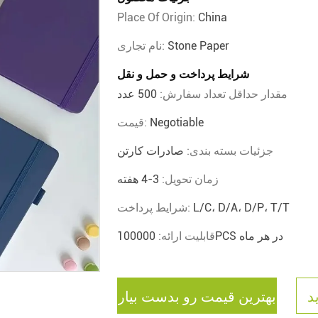
Place Of Origin:
China
Stone Paper
نام تجاری:
شرایط پرداخت و حمل و نقل
مقدار حداقل تعداد سفارش:
500 عدد
Negotiable
قیمت:
جزئیات بسته بندی:
صادرات کارتن
زمان تحویل:
3-4 هفته
L/C، D/A، D/P، T/T
شرایط پرداخت:
100000PCS در هر ماه
قابلیت ارائه:
د
بهترین قیمت رو بدست بیار