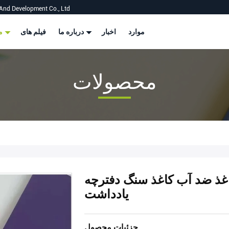
And Development Co., Ltd
موارد
اخبار
درباره ما
فیلم های
محصولات
محصولات
ذ ضد آب کاغذ سنگ دفترچه
یادداشت
جزئیات محصول