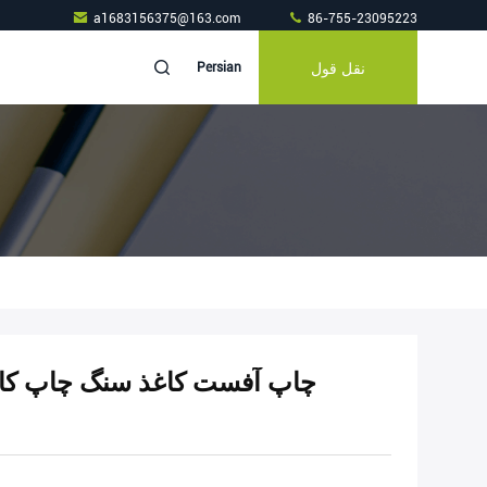
a1683156375@163.com
86-755-23095223
نقل قول
Persian
چاپ آفست کاغذ سنگ چاپ کاغ