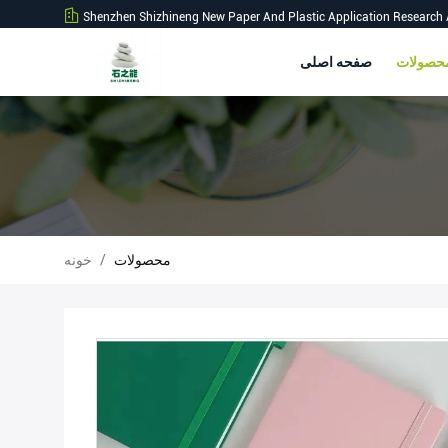
Shenzhen Shizhineng New Paper And Plastic Application Research 
صفحه اصلی
محصولات
/
خونه