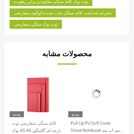
نوت بوک کاغذ سنگی مقاوم در برابر رطوبت
دفترچه یادداشت کاغذ سنگی چاپ شده با لوگوی سفارشی
نوت بوک سنگی سفارشی
محصولات مشابه
یو
ویدیو
ویدیو
CM
Pull Up PU Soft Cover
کاغذ سنگی سفارشی نوت
کا
ان
Stone Notebook ضد آب ضد
بوک A5 A6 پارچه ای گالینگور