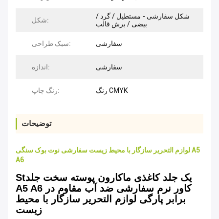
شکل سفارشی - مستطیل / گرد /
شکل:
بیضی / برش قالب
سفارشی
سبک طراحی:
سفارشی
اندازه:
رنگ CMYK
رنگ چاپ:
توضیحات
لوازم التحریر سازگار با محیط زیست سفارشی نوت بوک سنگی A5
A6
یک جلد کاغذی ماکارون پوسته سخت جلد
St
A5 A6 کاور نرم سفارشی ضد آب مقاوم در
برابر پارگی لوازم التحریر سازگار با محیط
زیست