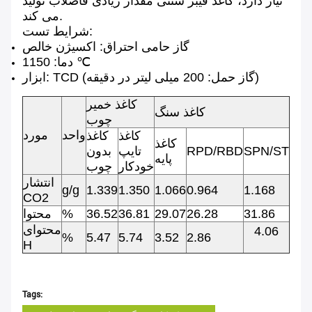
نیاز دارد، کاغذ فیبر سنتی مقدار زیادی فاضلاب تولید
می کند.
شرایط تست:
گاز حامی احتراق: اکسیژن خالص
دما: 1150 ℃
ابزار: TCD (گاز حمل: 200 میلی لیتر در دقیقه)
کاغذ خمیر
کاغذ سنگ
چوب
واحد
مورد
کاغذ
کاغذ
کاغذ
SPN/ST
RPD/RBD
تایپ
بدون
پایه
خودکار
چوب
انتشار
g/g
1.339
1.350
1.066
0.964
1.168
CO2
31.86
26.28
29.07
36.81
36.52
%
محتوا
محتوای
4.06
%
5.47
5.74
3.52
2.86
H
Tags: