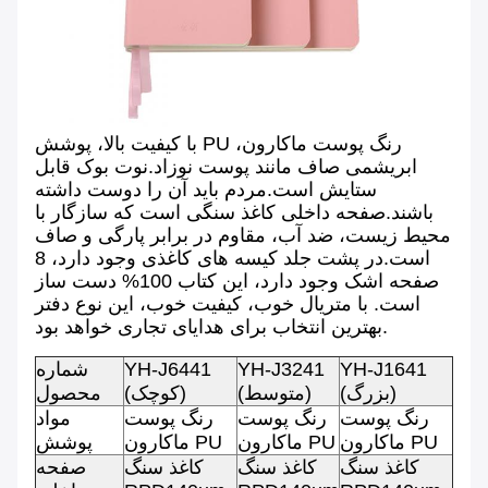
با کیفیت بالا، پوشش PU رنگ پوست ماکارون،
ابریشمی صاف مانند پوست نوزاد.نوت بوک قابل
ستایش است.مردم باید آن را دوست داشته
باشند.صفحه داخلی کاغذ سنگی است که سازگار با
محیط زیست، ضد آب، مقاوم در برابر پارگی و صاف
است.در پشت جلد کیسه های کاغذی وجود دارد، 8
صفحه اشک وجود دارد، این کتاب 100% دست ساز
است. با متریال خوب، کیفیت خوب، این نوع دفتر
بهترین انتخاب برای هدایای تجاری خواهد بود.
YH-J1641
YH-J3241
YH-J6441
شماره
(بزرگ)
(متوسط)
(کوچک)
محصول
رنگ پوست
رنگ پوست
رنگ پوست
مواد
ماکارون PU
ماکارون PU
ماکارون PU
پوشش
کاغذ سنگ
کاغذ سنگ
کاغذ سنگ
صفحه