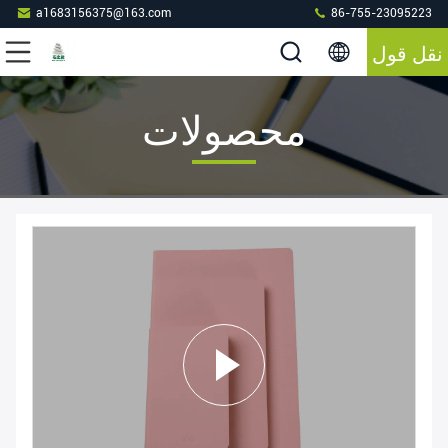
a1683156375@163.com
86-755-23095223
نقل قول
محصولات